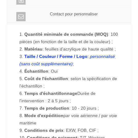
Contact pour personnaliser
1.
Quantité minimale de commande (MOQ)
: 100
pièces (en fonction de la taille et de la couleur) ;
2.
Matériau
: feuilles d'acrylique de haute qualité ;
3.
Taille / Couleur / Forme / Logo
:
personnalisé
(sans coût supplémentaire)
;
4.
Échantillon
: Oui
5.
Coût de l'échantillon
: selon la spécification de
l'échantillon ;
6.
Temps d'échantillonnage
Durée de
l'intervention : 2 à 5 jours ;
7.
Temps de production
: 10 - 20 jours ;
8.
Mode d'expédition
par voie aérienne / par voie
maritime
9.
Conditions de prix
: EXW, FOB, CIF ;
10.
Conditions de paiement
: T/T, Western