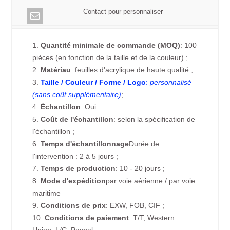
Contact pour personnaliser
1.
Quantité minimale de commande (MOQ)
: 100
pièces (en fonction de la taille et de la couleur) ;
2.
Matériau
: feuilles d'acrylique de haute qualité ;
3.
Taille / Couleur / Forme / Logo
:
personnalisé
(sans coût supplémentaire)
;
4.
Échantillon
: Oui
5.
Coût de l'échantillon
: selon la spécification de
l'échantillon ;
6.
Temps d'échantillonnage
Durée de
l'intervention : 2 à 5 jours ;
7.
Temps de production
: 10 - 20 jours ;
8.
Mode d'expédition
par voie aérienne / par voie
maritime
9.
Conditions de prix
: EXW, FOB, CIF ;
10.
Conditions de paiement
: T/T, Western