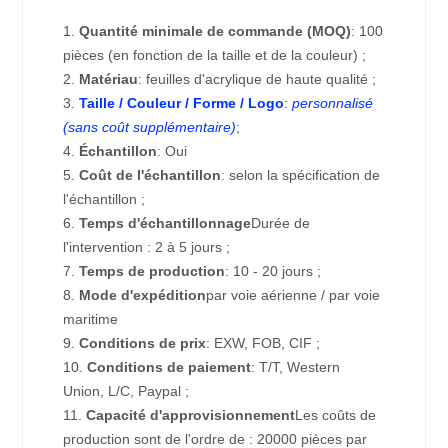
1.
Quantité minimale de commande (MOQ)
: 100
pièces (en fonction de la taille et de la couleur) ;
2.
Matériau
: feuilles d'acrylique de haute qualité ;
3.
Taille / Couleur / Forme / Logo
:
personnalisé
(sans coût supplémentaire)
;
4.
Échantillon
: Oui
5.
Coût de l'échantillon
: selon la spécification de
l'échantillon ;
6.
Temps d'échantillonnage
Durée de
l'intervention : 2 à 5 jours ;
7.
Temps de production
: 10 - 20 jours ;
8.
Mode d'expédition
par voie aérienne / par voie
maritime
9.
Conditions de prix
: EXW, FOB, CIF ;
10.
Conditions de paiement
: T/T, Western
Union, L/C, Paypal ;
11.
Capacité d'approvisionnement
Les coûts de
production sont de l'ordre de : 20000 pièces par