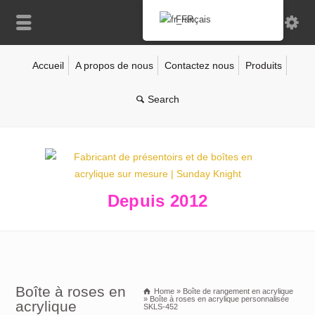
Français
Accueil
A propos de nous
Contactez nous
Produits
Depuis 2012
Boîte à roses en
Home
»
Boîte de rangement en acrylique
»
Boîte à roses en acrylique personnalisée
acrylique
SKLS-452