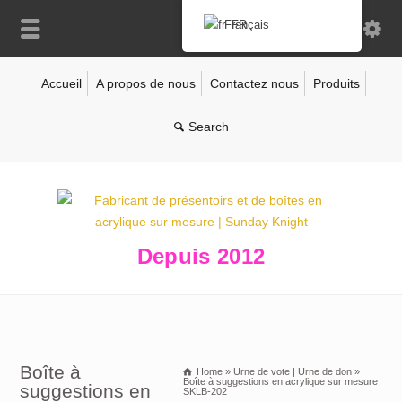
Français
Accueil
A propos de nous
Contactez nous
Produits
Depuis 2012
Boîte à
Home
»
Urne de vote | Urne de don
»
Boîte à suggestions en acrylique sur mesure
suggestions en
SKLB-202