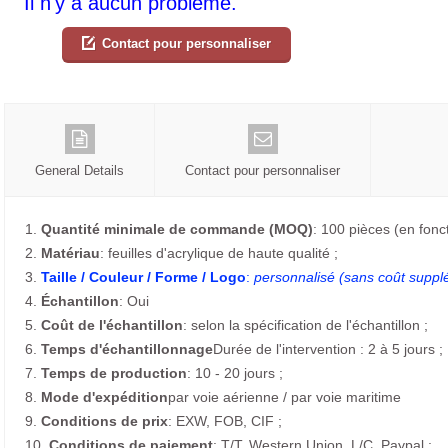
Il n'y a aucun problème.
Contact pour personnaliser
General Details
Contact pour personnaliser
1.
Quantité minimale de commande (MOQ)
: 100 pièces (en foncti
2.
Matériau
: feuilles d'acrylique de haute qualité ;
3.
Taille / Couleur / Forme / Logo
:
personnalisé (sans coût suppl
4.
Échantillon
: Oui
5.
Coût de l'échantillon
: selon la spécification de l'échantillon ;
6.
Temps d'échantillonnage
Durée de l'intervention : 2 à 5 jours ;
7.
Temps de production
: 10 - 20 jours ;
8.
Mode d'expédition
par voie aérienne / par voie maritime
9.
Conditions de prix
: EXW, FOB, CIF ;
10.
Conditions de paiement
: T/T, Western Union, L/C, Paypal ;