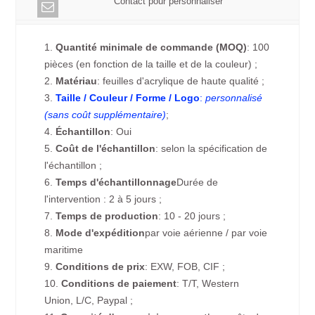
Contact pour personnaliser
1.
Quantité minimale de commande (MOQ)
: 100
pièces (en fonction de la taille et de la couleur) ;
2.
Matériau
: feuilles d'acrylique de haute qualité ;
3.
Taille / Couleur / Forme / Logo
:
personnalisé
(sans coût supplémentaire)
;
4.
Échantillon
: Oui
5.
Coût de l'échantillon
: selon la spécification de
l'échantillon ;
6.
Temps d'échantillonnage
Durée de
l'intervention : 2 à 5 jours ;
7.
Temps de production
: 10 - 20 jours ;
8.
Mode d'expédition
par voie aérienne / par voie
maritime
9.
Conditions de prix
: EXW, FOB, CIF ;
10.
Conditions de paiement
: T/T, Western
Union, L/C, Paypal ;