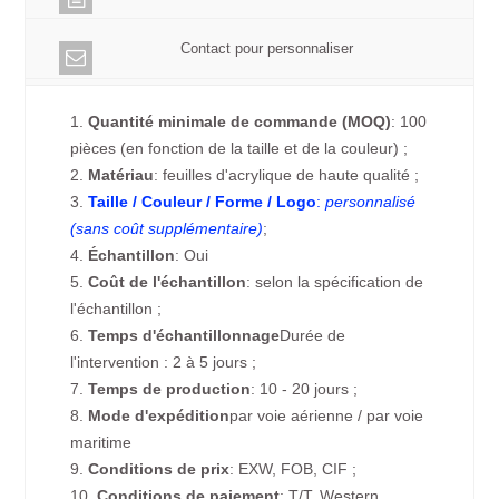
Contact pour personnaliser
1.
Quantité minimale de commande (MOQ)
: 100
pièces (en fonction de la taille et de la couleur) ;
2.
Matériau
: feuilles d'acrylique de haute qualité ;
3.
Taille / Couleur / Forme / Logo
:
personnalisé
(sans coût supplémentaire)
;
4.
Échantillon
: Oui
5.
Coût de l'échantillon
: selon la spécification de
l'échantillon ;
6.
Temps d'échantillonnage
Durée de
l'intervention : 2 à 5 jours ;
7.
Temps de production
: 10 - 20 jours ;
8.
Mode d'expédition
par voie aérienne / par voie
maritime
9.
Conditions de prix
: EXW, FOB, CIF ;
10.
Conditions de paiement
: T/T, Western