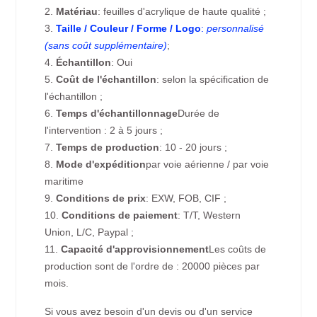
2.
Matériau
: feuilles d'acrylique de haute qualité ;
3.
Taille / Couleur / Forme / Logo
:
personnalisé
(sans coût supplémentaire)
;
4.
Échantillon
: Oui
5.
Coût de l'échantillon
: selon la spécification de
l'échantillon ;
6.
Temps d'échantillonnage
Durée de
l'intervention : 2 à 5 jours ;
7.
Temps de production
: 10 - 20 jours ;
8.
Mode d'expédition
par voie aérienne / par voie
maritime
9.
Conditions de prix
: EXW, FOB, CIF ;
10.
Conditions de paiement
: T/T, Western
Union, L/C, Paypal ;
11.
Capacité d'approvisionnement
Les coûts de
production sont de l'ordre de : 20000 pièces par
mois.
Si vous avez besoin d'un devis ou d'un service