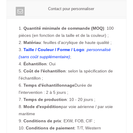
Contact pour personnaliser
1.
Quantité minimale de commande (MOQ)
: 100
pièces (en fonction de la taille et de la couleur) ;
2.
Matériau
: feuilles d'acrylique de haute qualité ;
3.
Taille / Couleur / Forme / Logo
:
personnalisé
(sans coût supplémentaire)
;
4.
Échantillon
: Oui
5.
Coût de l'échantillon
: selon la spécification de
l'échantillon ;
6.
Temps d'échantillonnage
Durée de
l'intervention : 2 à 5 jours ;
7.
Temps de production
: 10 - 20 jours ;
8.
Mode d'expédition
par voie aérienne / par voie
maritime
9.
Conditions de prix
: EXW, FOB, CIF ;
10.
Conditions de paiement
: T/T, Western