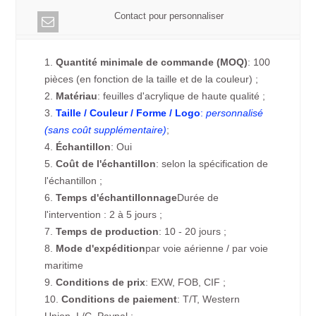
Contact pour personnaliser
1.
Quantité minimale de commande (MOQ)
: 100
pièces (en fonction de la taille et de la couleur) ;
2.
Matériau
: feuilles d'acrylique de haute qualité ;
3.
Taille / Couleur / Forme / Logo
:
personnalisé
(sans coût supplémentaire)
;
4.
Échantillon
: Oui
5.
Coût de l'échantillon
: selon la spécification de
l'échantillon ;
6.
Temps d'échantillonnage
Durée de
l'intervention : 2 à 5 jours ;
7.
Temps de production
: 10 - 20 jours ;
8.
Mode d'expédition
par voie aérienne / par voie
maritime
9.
Conditions de prix
: EXW, FOB, CIF ;
10.
Conditions de paiement
: T/T, Western