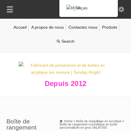
Français
Accueil
A propos de nous
Contactez nous
Produits
Depuis 2012
Boîte de
Home
»
Boîte de maquillage en acrylique
»
Boîte de rangement cosmétique en lucite
rangement
personnalisée en gros SKLM-555