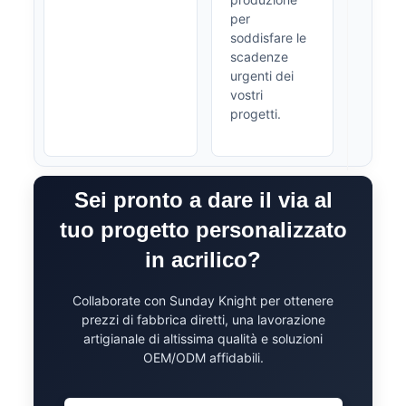
per
soddisfare le
scadenze
urgenti dei
vostri
progetti.
Sei pronto a dare il via al
tuo progetto personalizzato
in acrilico?
Collaborate con Sunday Knight per ottenere
prezzi di fabbrica diretti, una lavorazione
artigianale di altissima qualità e soluzioni
OEM/ODM affidabili.