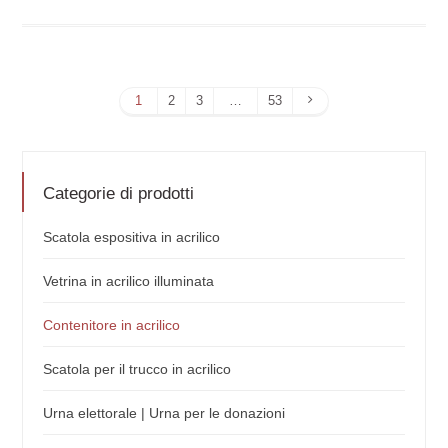
Pagina
1
2
3
…
53
successiva
Categorie di prodotti
Scatola espositiva in acrilico
Vetrina in acrilico illuminata
Contenitore in acrilico
Scatola per il trucco in acrilico
Urna elettorale | Urna per le donazioni