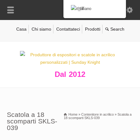
Italiano
Casa
Chi siamo
Contattateci
Prodotti
Dal 2012
Scatola a 18
Home
»
Contenitore in acrilico
»
Scatola a
18 scomparti SKLS-039
scomparti SKLS-
039