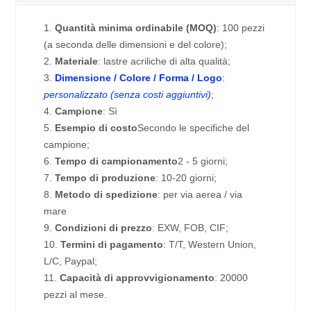
1.
Quantità minima ordinabile (MOQ)
: 100 pezzi
(a seconda delle dimensioni e del colore);
2.
Materiale
: lastre acriliche di alta qualità;
3.
Dimensione / Colore / Forma / Logo
:
personalizzato (senza costi aggiuntivi)
;
4.
Campione
: Sì
5.
Esempio di costo
Secondo le specifiche del
campione;
6.
Tempo di campionamento
2 - 5 giorni;
7.
Tempo di produzione
: 10-20 giorni;
8.
Metodo di spedizione
: per via aerea / via
mare
9.
Condizioni di prezzo
: EXW, FOB, CIF;
10.
Termini di pagamento
: T/T, Western Union,
L/C, Paypal;
11.
Capacità di approvvigionamento
: 20000
pezzi al mese.