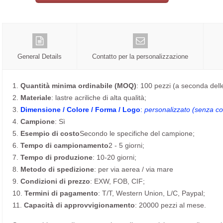
General Details
Contatto per la personalizzazione
1.
Quantità minima ordinabile (MOQ)
: 100 pezzi (a seconda dell
2.
Materiale
: lastre acriliche di alta qualità;
3.
Dimensione / Colore / Forma / Logo
:
personalizzato (senza cos
4.
Campione
: Sì
5.
Esempio di costo
Secondo le specifiche del campione;
6.
Tempo di campionamento
2 - 5 giorni;
7.
Tempo di produzione
: 10-20 giorni;
8.
Metodo di spedizione
: per via aerea / via mare
9.
Condizioni di prezzo
: EXW, FOB, CIF;
10.
Termini di pagamento
: T/T, Western Union, L/C, Paypal;
11.
Capacità di approvvigionamento
: 20000 pezzi al mese.