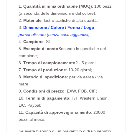
1.
Quantità minima ordinabile (MOQ)
: 100 pezzi
(a seconda delle dimensioni e del colore);
2.
Materiale
: lastre acriliche di alta qualità;
3.
Dimensione / Colore / Forma / Logo
:
personalizzato (senza costi aggiuntivi)
;
4.
Campione
: Sì
5.
Esempio di costo
Secondo le specifiche del
campione;
6.
Tempo di campionamento
2 - 5 giorni;
7.
Tempo di produzione
: 10-20 giorni;
8.
Metodo di spedizione
: per via aerea / via
mare
9.
Condizioni di prezzo
: EXW, FOB, CIF;
10.
Termini di pagamento
: T/T, Western Union,
L/C, Paypal;
11.
Capacità di approvvigionamento
: 20000
pezzi al mese.
Se avete bisogno di un preventivo o di un servizio