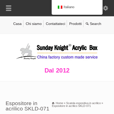
Italiano
Casa
Chi siamo
Contattateci
Prodotti
Dal 2012
Espositore in
Home
»
Scatola espositiva in acrilico
»
Espositore in acrilico SKLD-071
acrilico SKLD-071