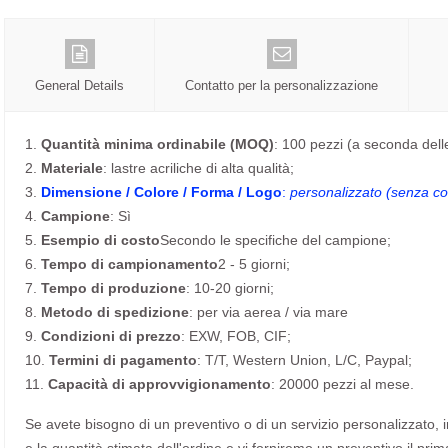
General Details
Contatto per la personalizzazione
1.
Quantità minima ordinabile (MOQ)
: 100 pezzi (a seconda dell
2.
Materiale
: lastre acriliche di alta qualità;
3.
Dimensione / Colore / Forma / Logo
:
personalizzato (senza cos
4.
Campione
: Sì
5.
Esempio di costo
Secondo le specifiche del campione;
6.
Tempo di campionamento
2 - 5 giorni;
7.
Tempo di produzione
: 10-20 giorni;
8.
Metodo di spedizione
: per via aerea / via mare
9.
Condizioni di prezzo
: EXW, FOB, CIF;
10.
Termini di pagamento
: T/T, Western Union, L/C, Paypal;
11.
Capacità di approvvigionamento
: 20000 pezzi al mese.
Se avete bisogno di un preventivo o di un servizio personalizzato, invi