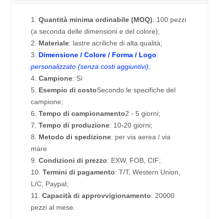
1.
Quantità minima ordinabile (MOQ)
: 100 pezzi
(a seconda delle dimensioni e del colore);
2.
Materiale
: lastre acriliche di alta qualità;
3.
Dimensione / Colore / Forma / Logo
:
personalizzato (senza costi aggiuntivi)
;
4.
Campione
: Sì
5.
Esempio di costo
Secondo le specifiche del
campione;
6.
Tempo di campionamento
2 - 5 giorni;
7.
Tempo di produzione
: 10-20 giorni;
8.
Metodo di spedizione
: per via aerea / via
mare
9.
Condizioni di prezzo
: EXW, FOB, CIF;
10.
Termini di pagamento
: T/T, Western Union,
L/C, Paypal;
11.
Capacità di approvvigionamento
: 20000
pezzi al mese.