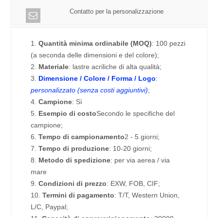
Contatto per la personalizzazione
1.
Quantità minima ordinabile (MOQ)
: 100 pezzi
(a seconda delle dimensioni e del colore);
2.
Materiale
: lastre acriliche di alta qualità;
3.
Dimensione / Colore / Forma / Logo
:
personalizzato (senza costi aggiuntivi)
;
4.
Campione
: Sì
5.
Esempio di costo
Secondo le specifiche del
campione;
6.
Tempo di campionamento
2 - 5 giorni;
7.
Tempo di produzione
: 10-20 giorni;
8.
Metodo di spedizione
: per via aerea / via
mare
9.
Condizioni di prezzo
: EXW, FOB, CIF;
10.
Termini di pagamento
: T/T, Western Union,
L/C, Paypal;