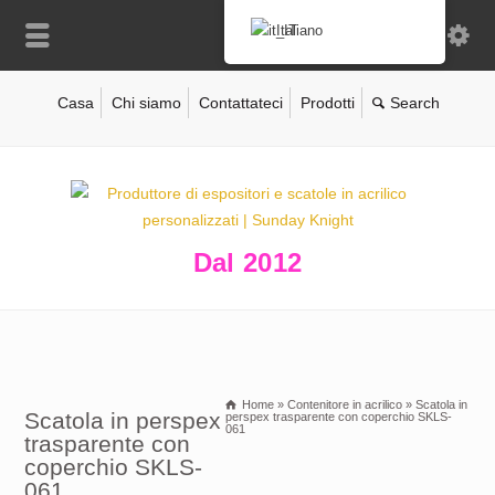
Italiano
Casa
Chi siamo
Contattateci
Prodotti
Dal 2012
Home
»
Contenitore in acrilico
»
Scatola in
Scatola in perspex
perspex trasparente con coperchio SKLS-
061
trasparente con
coperchio SKLS-
061