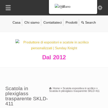
Italiano
Casa
Chi siamo
Contattateci
Prodotti
Dal 2012
Scatola in
Home
»
Scatola espositiva in acrilico
»
Scatola in plexiglass trasparente SKLD-411
plexiglass
trasparente SKLD-
411