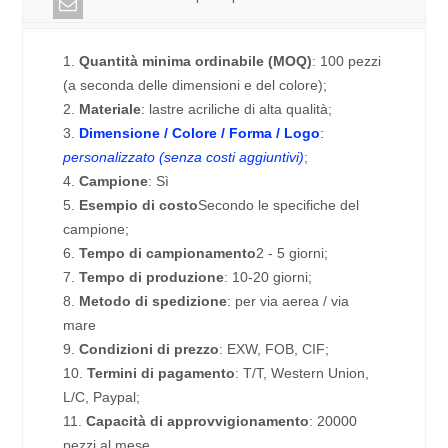
1.
Quantità minima ordinabile (MOQ)
: 100 pezzi
(a seconda delle dimensioni e del colore);
2.
Materiale
: lastre acriliche di alta qualità;
3.
Dimensione / Colore / Forma / Logo
:
personalizzato (senza costi aggiuntivi)
;
4.
Campione
: Sì
5.
Esempio di costo
Secondo le specifiche del
campione;
6.
Tempo di campionamento
2 - 5 giorni;
7.
Tempo di produzione
: 10-20 giorni;
8.
Metodo di spedizione
: per via aerea / via
mare
9.
Condizioni di prezzo
: EXW, FOB, CIF;
10.
Termini di pagamento
: T/T, Western Union,
L/C, Paypal;
11.
Capacità di approvvigionamento
: 20000
pezzi al mese.