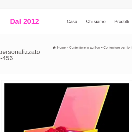
Dal 2012
Casa
Chi siamo
Prodotti
Home
»
Contenitore in acrilico
»
Contenitore per fior
o personalizzato
S-456