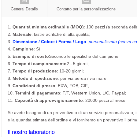
General Details
Contatto per la personalizzazione
1.
Quantità minima ordinabile (MOQ)
: 100 pezzi (a seconda dell
2.
Materiale
: lastre acriliche di alta qualità;
3.
Dimensione / Colore / Forma / Logo
:
personalizzato (senza cos
4.
Campione
: Sì
5.
Esempio di costo
Secondo le specifiche del campione;
6.
Tempo di campionamento
2 - 5 giorni;
7.
Tempo di produzione
: 10-20 giorni;
8.
Metodo di spedizione
: per via aerea / via mare
9.
Condizioni di prezzo
: EXW, FOB, CIF;
10.
Termini di pagamento
: T/T, Western Union, L/C, Paypal;
11.
Capacità di approvvigionamento
: 20000 pezzi al mese.
Se avete bisogno di un preventivo o di un servizio personalizzato, invi
e la quantità stimata dell'ordine e vi forniremo un preventivo il prim
Il nostro laboratorio