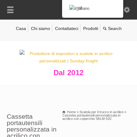
Italiano
Casa
Chi siamo
Contattateci
Prodotti
Dal 2012
Home
»
Scatola per il trucco in acrilico
»
Cassetta
Cassetta portautensili personalizzata in
acrilico con coperchio SKLM-520
portautensili
personalizzata in
acrilico con