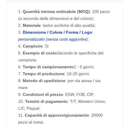
1.
Quantità minima ordinabile (MOQ)
: 100 pezzi
(a seconda delle dimensioni e del colore);
2.
Materiale
: lastre acriliche di alta qualità;
3.
Dimensione / Colore / Forma / Logo
:
personalizzato (senza costi aggiuntivi)
;
4.
Campione
: Sì
5.
Esempio di costo
Secondo le specifiche del
campione;
6.
Tempo di campionamento
2 - 5 giorni;
7.
Tempo di produzione
: 10-20 giorni;
8.
Metodo di spedizione
: per via aerea / via
mare
9.
Condizioni di prezzo
: EXW, FOB, CIF;
10.
Termini di pagamento
: T/T, Western Union,
L/C, Paypal;
11.
Capacità di approvvigionamento
: 20000
pezzi al mese.