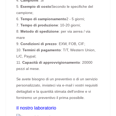
4.
Campione
: Sì
5.
Esempio di costo
Secondo le specifiche del
campione;
6.
Tempo di campionamento
2 - 5 giorni;
7.
Tempo di produzione
: 10-20 giorni;
8.
Metodo di spedizione
: per via aerea / via
mare
9.
Condizioni di prezzo
: EXW, FOB, CIF;
10.
Termini di pagamento
: T/T, Western Union,
L/C, Paypal;
11.
Capacità di approvvigionamento
: 20000
pezzi al mese.
Se avete bisogno di un preventivo o di un servizio
personalizzato, inviateci via e-mail i vostri requisiti
dettagliati e la quantità stimata dell'ordine e vi
forniremo un preventivo il prima possibile.
Il nostro laboratorio