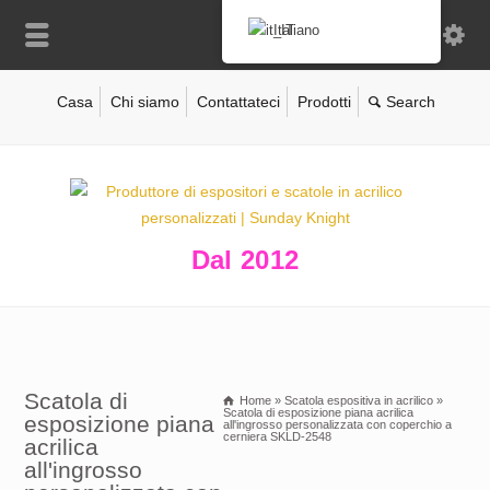
Italiano
Casa
Chi siamo
Contattateci
Prodotti
Dal 2012
Scatola di
Home
»
Scatola espositiva in acrilico
»
Scatola di esposizione piana acrilica
esposizione piana
all'ingrosso personalizzata con coperchio a
cerniera SKLD-2548
acrilica
all'ingrosso