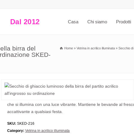
Dal 2012
Casa
Chi siamo
Prodotti
lla birra del
Home
»
Vetrina in acrilico illuminata
»
Secchio di 
u ordinazione SKED-
che si illumina con una luce vibrante. Mantiene le bevande al fres
accattivante a qualsiasi festa.
SKU:
SKED-216
Category:
Vetrina in acrilico illuminata