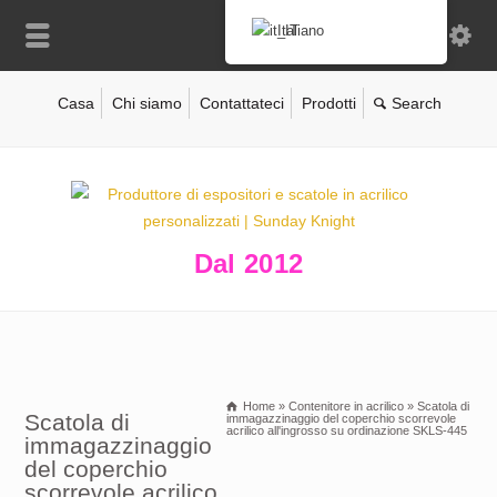
Italiano
Casa
Chi siamo
Contattateci
Prodotti
Dal 2012
Home
»
Contenitore in acrilico
»
Scatola di
Scatola di
immagazzinaggio del coperchio scorrevole
acrilico all'ingrosso su ordinazione SKLS-445
immagazzinaggio
del coperchio
scorrevole acrilico