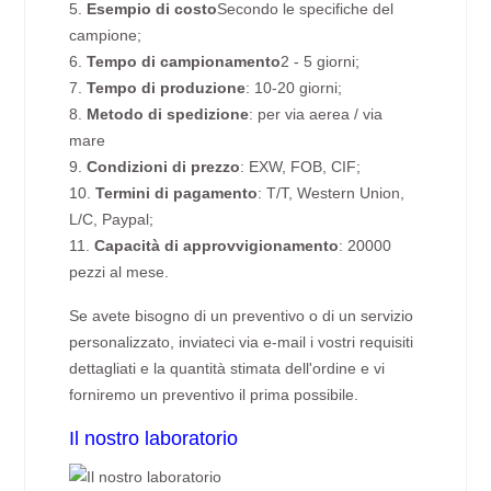
5.
Esempio di costo
Secondo le specifiche del
campione;
6.
Tempo di campionamento
2 - 5 giorni;
7.
Tempo di produzione
: 10-20 giorni;
8.
Metodo di spedizione
: per via aerea / via
mare
9.
Condizioni di prezzo
: EXW, FOB, CIF;
10.
Termini di pagamento
: T/T, Western Union,
L/C, Paypal;
11.
Capacità di approvvigionamento
: 20000
pezzi al mese.
Se avete bisogno di un preventivo o di un servizio
personalizzato, inviateci via e-mail i vostri requisiti
dettagliati e la quantità stimata dell'ordine e vi
forniremo un preventivo il prima possibile.
Il nostro laboratorio