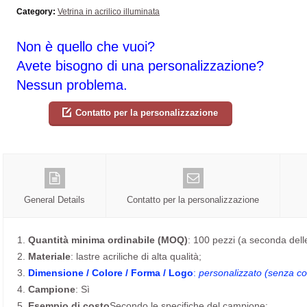
Category:
Vetrina in acrilico illuminata
Non è quello che vuoi?
Avete bisogno di una personalizzazione?
Nessun problema.
Contatto per la personalizzazione
General Details
Contatto per la personalizzazione
1.
Quantità minima ordinabile (MOQ)
: 100 pezzi (a seconda dell
2.
Materiale
: lastre acriliche di alta qualità;
3.
Dimensione / Colore / Forma / Logo
:
personalizzato (senza cos
4.
Campione
: Sì
5.
Esempio di costo
Secondo le specifiche del campione;