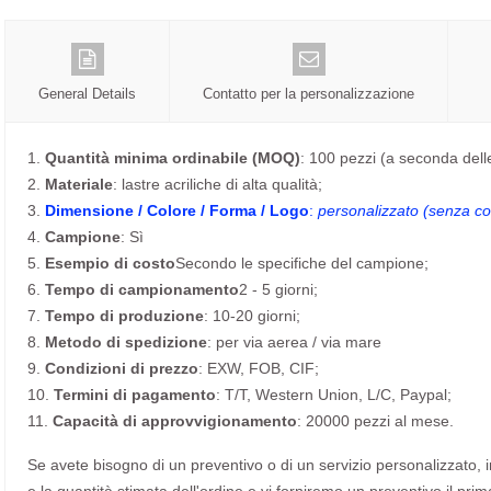
General Details
Contatto per la personalizzazione
1.
Quantità minima ordinabile (MOQ)
: 100 pezzi (a seconda dell
2.
Materiale
: lastre acriliche di alta qualità;
3.
Dimensione / Colore / Forma / Logo
:
personalizzato (senza cos
4.
Campione
: Sì
5.
Esempio di costo
Secondo le specifiche del campione;
6.
Tempo di campionamento
2 - 5 giorni;
7.
Tempo di produzione
: 10-20 giorni;
8.
Metodo di spedizione
: per via aerea / via mare
9.
Condizioni di prezzo
: EXW, FOB, CIF;
10.
Termini di pagamento
: T/T, Western Union, L/C, Paypal;
11.
Capacità di approvvigionamento
: 20000 pezzi al mese.
Se avete bisogno di un preventivo o di un servizio personalizzato, invi