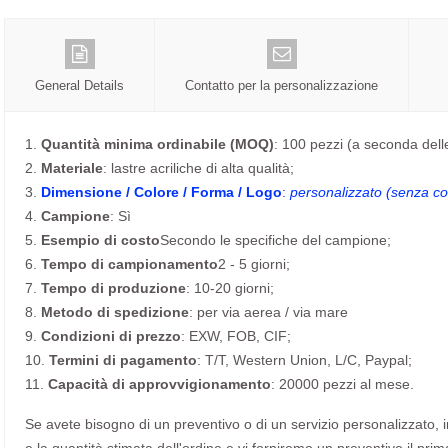
General Details
Contatto per la personalizzazione
1.
Quantità minima ordinabile (MOQ)
: 100 pezzi (a seconda dell
2.
Materiale
: lastre acriliche di alta qualità;
3.
Dimensione / Colore / Forma / Logo
:
personalizzato (senza cos
4.
Campione
: Sì
5.
Esempio di costo
Secondo le specifiche del campione;
6.
Tempo di campionamento
2 - 5 giorni;
7.
Tempo di produzione
: 10-20 giorni;
8.
Metodo di spedizione
: per via aerea / via mare
9.
Condizioni di prezzo
: EXW, FOB, CIF;
10.
Termini di pagamento
: T/T, Western Union, L/C, Paypal;
11.
Capacità di approvvigionamento
: 20000 pezzi al mese.
Se avete bisogno di un preventivo o di un servizio personalizzato, invi