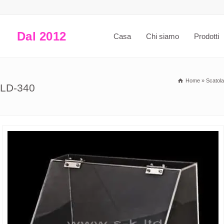
Dal 2012
Casa
Chi siamo
Prodotti
Home
»
Scatola
SKLD-340