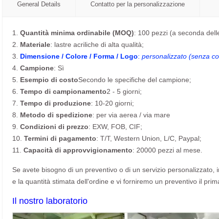
General Details
Contatto per la personalizzazione
1.
Quantità minima ordinabile (MOQ)
: 100 pezzi (a seconda dell
2.
Materiale
: lastre acriliche di alta qualità;
3.
Dimensione / Colore / Forma / Logo
:
personalizzato (senza cos
4.
Campione
: Sì
5.
Esempio di costo
Secondo le specifiche del campione;
6.
Tempo di campionamento
2 - 5 giorni;
7.
Tempo di produzione
: 10-20 giorni;
8.
Metodo di spedizione
: per via aerea / via mare
9.
Condizioni di prezzo
: EXW, FOB, CIF;
10.
Termini di pagamento
: T/T, Western Union, L/C, Paypal;
11.
Capacità di approvvigionamento
: 20000 pezzi al mese.
Se avete bisogno di un preventivo o di un servizio personalizzato, invi
e la quantità stimata dell'ordine e vi forniremo un preventivo il prim
Il nostro laboratorio