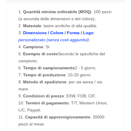
1.
Quantità minima ordinabile (MOQ)
: 100 pezzi
(a seconda delle dimensioni e del colore);
2.
Materiale
: lastre acriliche di alta qualità;
3.
Dimensione / Colore / Forma / Logo
:
personalizzato (senza costi aggiuntivi)
;
4.
Campione
: Sì
5.
Esempio di costo
Secondo le specifiche del
campione;
6.
Tempo di campionamento
2 - 5 giorni;
7.
Tempo di produzione
: 10-20 giorni;
8.
Metodo di spedizione
: per via aerea / via
mare
9.
Condizioni di prezzo
: EXW, FOB, CIF;
10.
Termini di pagamento
: T/T, Western Union,
L/C, Paypal;
11.
Capacità di approvvigionamento
: 20000
pezzi al mese.