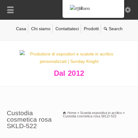
Italiano
Casa
Chi siamo
Contattateci
Prodotti
Dal 2012
Custodia
Home
»
Scatola espositiva in acrilico
»
Custodia cosmetica rosa SKLD-522
cosmetica rosa
SKLD-522