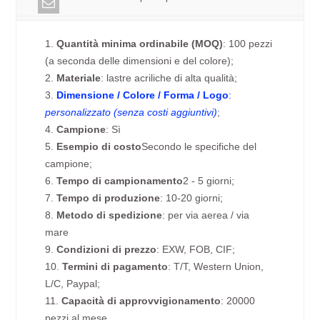
1.
Quantità minima ordinabile (MOQ)
: 100 pezzi
(a seconda delle dimensioni e del colore);
2.
Materiale
: lastre acriliche di alta qualità;
3.
Dimensione / Colore / Forma / Logo
:
personalizzato (senza costi aggiuntivi)
;
4.
Campione
: Sì
5.
Esempio di costo
Secondo le specifiche del
campione;
6.
Tempo di campionamento
2 - 5 giorni;
7.
Tempo di produzione
: 10-20 giorni;
8.
Metodo di spedizione
: per via aerea / via
mare
9.
Condizioni di prezzo
: EXW, FOB, CIF;
10.
Termini di pagamento
: T/T, Western Union,
L/C, Paypal;
11.
Capacità di approvvigionamento
: 20000
pezzi al mese.