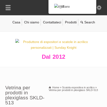
Italiano
Casa
Chi siamo
Contattateci
Prodotti
Dal 2012
Vetrina per
Home
»
Scatola espositiva in acrilico
»
Vetrina per prodotti in plexiglass SKLD-513
prodotti in
plexiglass SKLD-
513