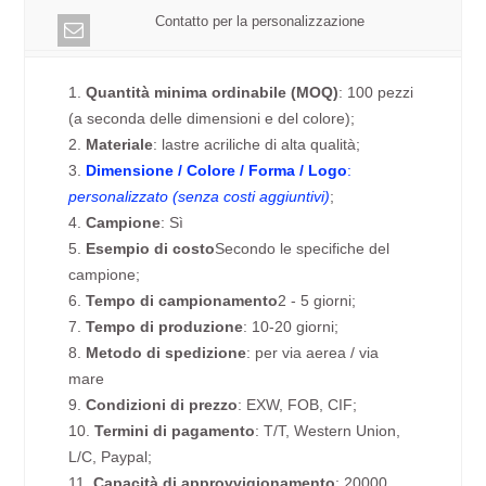
Contatto per la personalizzazione
1.
Quantità minima ordinabile (MOQ)
: 100 pezzi
(a seconda delle dimensioni e del colore);
2.
Materiale
: lastre acriliche di alta qualità;
3.
Dimensione / Colore / Forma / Logo
:
personalizzato (senza costi aggiuntivi)
;
4.
Campione
: Sì
5.
Esempio di costo
Secondo le specifiche del
campione;
6.
Tempo di campionamento
2 - 5 giorni;
7.
Tempo di produzione
: 10-20 giorni;
8.
Metodo di spedizione
: per via aerea / via
mare
9.
Condizioni di prezzo
: EXW, FOB, CIF;
10.
Termini di pagamento
: T/T, Western Union,
L/C, Paypal;
11.
Capacità di approvvigionamento
: 20000