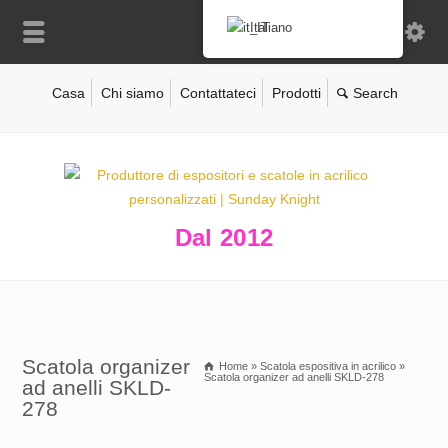
Italiano
Casa
Chi siamo
Contattateci
Prodotti
Dal 2012
Scatola organizer
Home
»
Scatola espositiva in acrilico
»
Scatola organizer ad anelli SKLD-278
ad anelli SKLD-
278