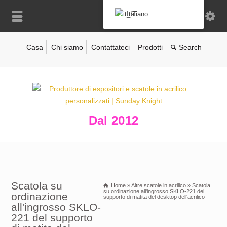
Italiano
Casa
Chi siamo
Contattateci
Prodotti
Dal 2012
Scatola su
Home
»
Altre scatole in acrilico
»
Scatola
su ordinazione all'ingrosso SKLO-221 del
ordinazione
supporto di matita del desktop dell'acrilico
all'ingrosso SKLO-
221 del supporto