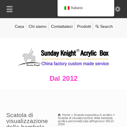
Italiano
Casa
Chi siamo
Contattateci
Prodotti
Dal 2012
Scatola di
Home
»
Scatola espositiva in acrilico
»
Scatola di visualizzazione della bambola
visualizzazione
acrilica personalizzata all'ingrosso SKLD-
2594
della bambola