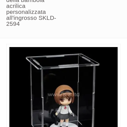
acrilica
personalizzata
all'ingrosso SKLD-
2594