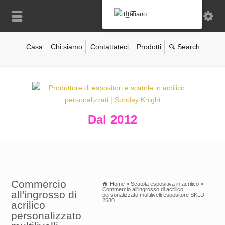
Italiano
Casa
Chi siamo
Contattateci
Prodotti
Dal 2012
Commercio
Home
»
Scatola espositiva in acrilico
»
Commercio all'ingrosso di acrilico
all'ingrosso di
personalizzato multilivelli espositore SKLD-
2580
acrilico
personalizzato