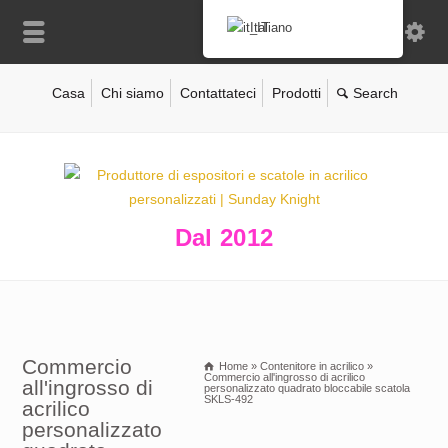
Italiano
Casa
Chi siamo
Contattateci
Prodotti
Dal 2012
Commercio
Home
»
Contenitore in acrilico
»
Commercio all'ingrosso di acrilico
all'ingrosso di
personalizzato quadrato bloccabile scatola
SKLS-492
acrilico
personalizzato