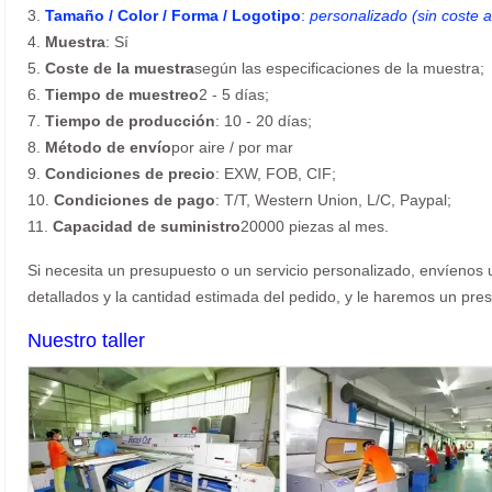
3.
Tamaño / Color / Forma / Logotipo
:
personalizado (sin coste a
4.
Muestra
: Sí
5.
Coste de la muestra
según las especificaciones de la muestra;
6.
Tiempo de muestreo
2 - 5 días;
7.
Tiempo de producción
: 10 - 20 días;
8.
Método de envío
por aire / por mar
9.
Condiciones de precio
: EXW, FOB, CIF;
10.
Condiciones de pago
: T/T, Western Union, L/C, Paypal;
11.
Capacidad de suministro
20000 piezas al mes.
Si necesita un presupuesto o un servicio personalizado, envíenos u
detallados y la cantidad estimada del pedido, y le haremos un pres
Nuestro taller