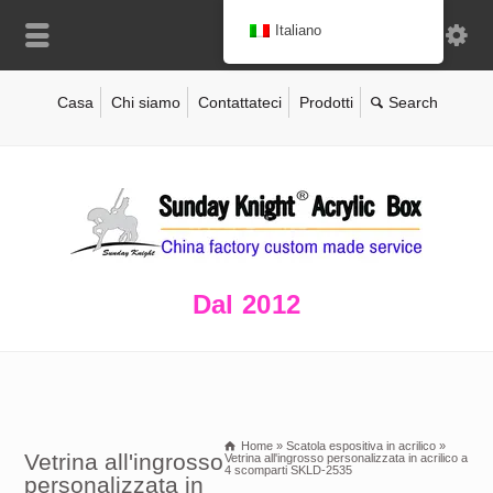
Italiano
Casa
Chi siamo
Contattateci
Prodotti
Dal 2012
Home
»
Scatola espositiva in acrilico
»
Vetrina all'ingrosso
Vetrina all'ingrosso personalizzata in acrilico a
4 scomparti SKLD-2535
personalizzata in