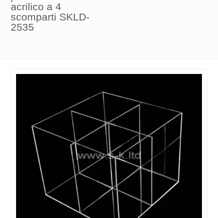
acrilico a 4
scomparti SKLD-
2535