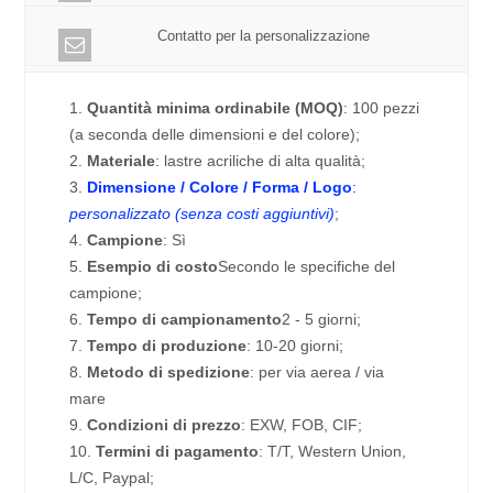
Contatto per la personalizzazione
1.
Quantità minima ordinabile (MOQ)
: 100 pezzi
(a seconda delle dimensioni e del colore);
2.
Materiale
: lastre acriliche di alta qualità;
3.
Dimensione / Colore / Forma / Logo
:
personalizzato (senza costi aggiuntivi)
;
4.
Campione
: Sì
5.
Esempio di costo
Secondo le specifiche del
campione;
6.
Tempo di campionamento
2 - 5 giorni;
7.
Tempo di produzione
: 10-20 giorni;
8.
Metodo di spedizione
: per via aerea / via
mare
9.
Condizioni di prezzo
: EXW, FOB, CIF;
10.
Termini di pagamento
: T/T, Western Union,
L/C, Paypal;