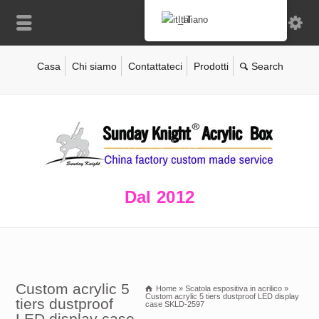
Italiano
Casa
Chi siamo
Contattateci
Prodotti
Dal 2012
Custom acrylic 5
Home
»
Scatola espositiva in acrilico
»
Custom acrylic 5 tiers dustproof LED display
tiers dustproof
case SKLD-2597
LED display case