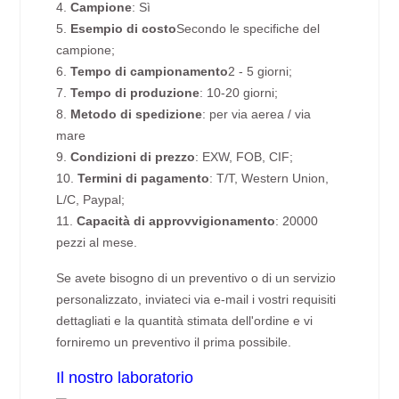
4.
Campione
: Sì
5.
Esempio di costo
Secondo le specifiche del
campione;
6.
Tempo di campionamento
2 - 5 giorni;
7.
Tempo di produzione
: 10-20 giorni;
8.
Metodo di spedizione
: per via aerea / via
mare
9.
Condizioni di prezzo
: EXW, FOB, CIF;
10.
Termini di pagamento
: T/T, Western Union,
L/C, Paypal;
11.
Capacità di approvvigionamento
: 20000
pezzi al mese.
Se avete bisogno di un preventivo o di un servizio
personalizzato, inviateci via e-mail i vostri requisiti
dettagliati e la quantità stimata dell'ordine e vi
forniremo un preventivo il prima possibile.
Il nostro laboratorio