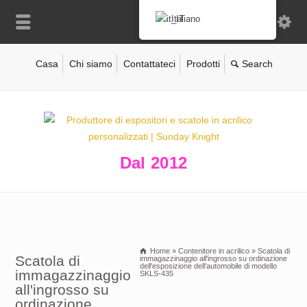
Italiano
Casa
Chi siamo
Contattateci
Prodotti
Dal 2012
Home
»
Contenitore in acrilico
»
Scatola di
Scatola di
immagazzinaggio all'ingrosso su ordinazione
dell'esposizione dell'automobile di modello
immagazzinaggio
SKLS-435
all'ingrosso su
ordinazione